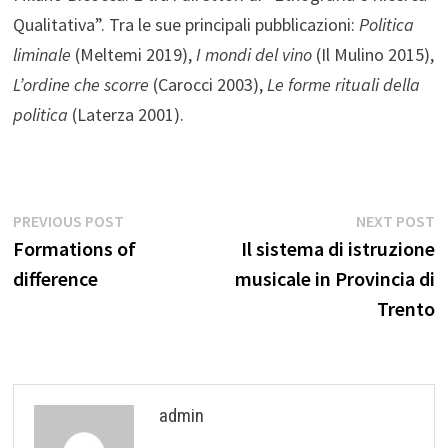
Qualitativa”. Tra le sue principali pubblicazioni:
Politica
liminale
(Meltemi 2019),
I mondi del vino
(Il Mulino 2015),
L’ordine che scorre
(Carocci 2003),
Le forme rituali della
politica
(Laterza 2001).
Post
Previous
N
PREVIOUS POST
NEXT POST
post:
p
Formations of
Il sistema di istruzione
navigation
difference
musicale in Provincia di
Trento
admin